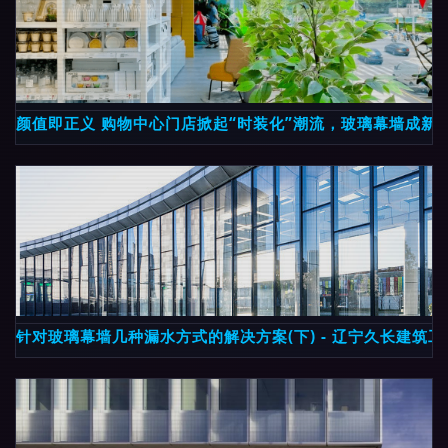
颜值即正义 购物中心门店掀起“时装化”潮流，玻璃幕墙成新
针对玻璃幕墙几种漏水方式的解决方案(下) - 辽宁久长建筑